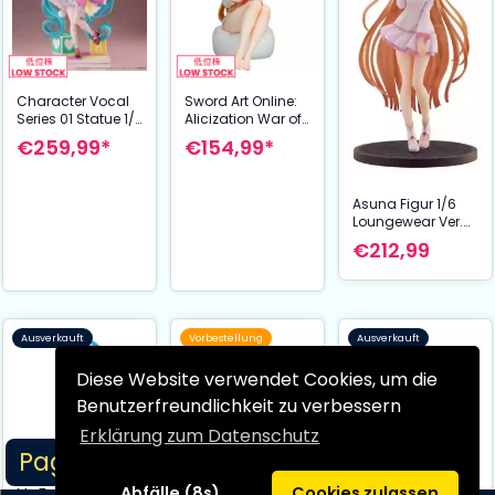
Character Vocal
Sword Art Online:
Series 01 Statue 1/7
Alicization War of
Hatsune Miku Expo
Underworld PVC
€259,99*
€154,99*
2023 VR Ver. 36
Statue 1/7 Asuna
cm
Yuuki White Shirt
Ver. 17 cm
Asuna Figur 1/6
Loungewear Ver.
Sword Art Online
€212,99
Alicization War of
Underworld 27 cm
Hobby Stock
Ausverkauft
Vorbestellung
Ausverkauft
Diese Website verwendet Cookies, um die
Benutzerfreundlichkeit zu verbessern
Erklärung zum Datenschutz
Page 1/2
Abfälle (8s)
Cookies zulassen
My Teen Romantic
Bocchi the Rock!
Asuna Nightwear