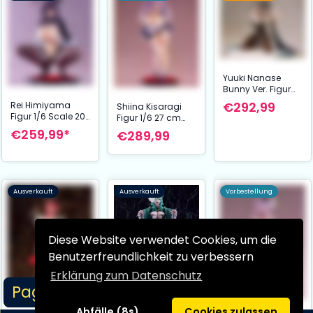
Yuuki Nanase
Bunny Ver. Figur
1/6 20 cm Original
€292,99
Rei Himiyama
Shiina Kisaragi
Character by
Figur 1/6 Scale 20
Figur 1/6 27 cm
Monda
cm Amakano
Original Character
€259,99*
€289,99
by Mashiro
Shirako
Ausverkauft
Ausverkauft
Vorbestellung
Diese Website verwendet Cookies, um die
Benutzerfreundlichkeit zu verbessern
Erklärung zum Datenschutz
Page 1/3
Abfälle (8s)
Cookies zulassen