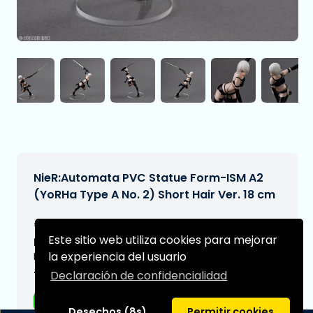
NieR:Automata PVC Statue Form-ISM A2
(YoRHa Type A No. 2) Short Hair Ver. 18 cm
€47,99
[Sujeto a cambios]
Este sitio web utiliza cookies para mejorar
Fecha de entrega prevista:
la experiencia del usuario
N/A
Declaración de confidencialidad
Tipo:
Figuras de anime
Desechos (8s)
Permitir cookies