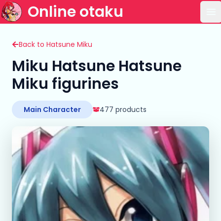
Online otaku
Ou
Back to Hatsune Miku
Miku Hatsune Hatsune
Miku figurines
Main Character
477 products