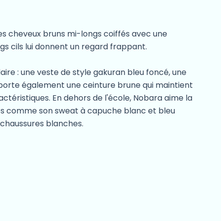
des cheveux bruns mi-longs coiffés avec une
gs cils lui donnent un regard frappant.
aire : une veste de style gakuran bleu foncé, une
e porte également une ceinture brune qui maintient
actéristiques. En dehors de l'école, Nobara aime la
ées comme son sweat à capuche blanc et bleu
s chaussures blanches.
le est fière d’être à la fois une jolie fille et une
a valeur. Sa personnalité affirmée entre souvent