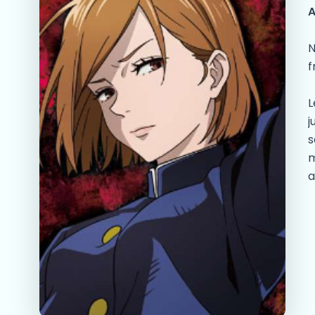
N
f
L
j
s
m
a
P
N
c