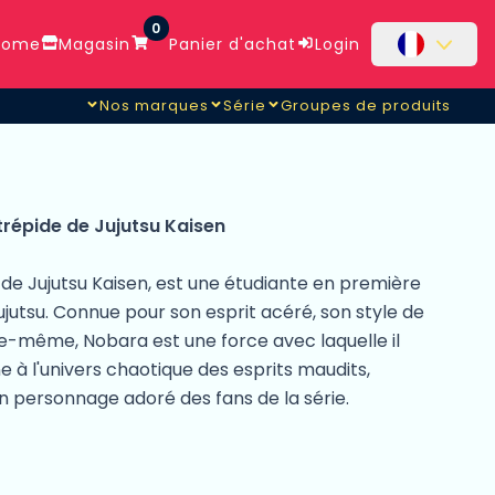
0
ome
Magasin
Panier d'achat
Login
Nos marques
Série
Groupes de produits
répide de Jujutsu Kaisen
 de Jujutsu Kaisen, est une étudiante en première
ujutsu. Connue pour son esprit acéré, son style de
le-même, Nobara est une force avec laquelle il
 à l'univers chaotique des esprits maudits,
 un personnage adoré des fans de la série.