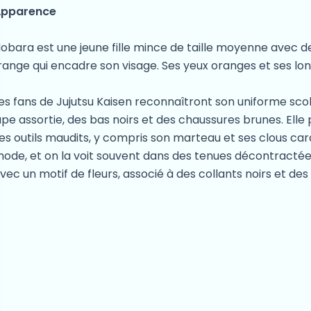
Apparence
obara est une jeune fille mince de taille moyenne avec 
range qui encadre son visage. Ses yeux oranges et ses lon
es fans de Jujutsu Kaisen reconnaîtront son uniforme scol
upe assortie, des bas noirs et des chaussures brunes. Ell
es outils maudits, y compris son marteau et ses clous car
ode, et on la voit souvent dans des tenues décontract
vec un motif de fleurs, associé à des collants noirs et de
ersonnalité
obara est confiante, audacieuse et résolument elle-même. El
ombattante forte, refusant de laisser quiconque dicter s