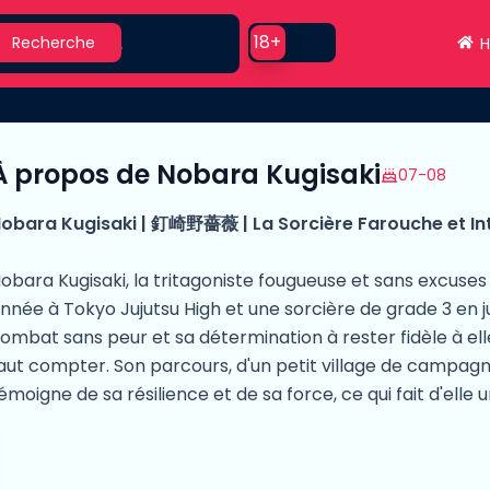
earch
Use setting
18+
Recherche
H
À propos de Nobara Kugisaki
07-08
obara Kugisaki | 釘崎野薔薇 | La Sorcière Farouche et Int
obara Kugisaki, la tritagoniste fougueuse et sans excuses
nnée à Tokyo Jujutsu High et une sorcière de grade 3 en j
ombat sans peur et sa détermination à rester fidèle à el
aut compter. Son parcours, d'un petit village de campagne
émoigne de sa résilience et de sa force, ce qui fait d'elle