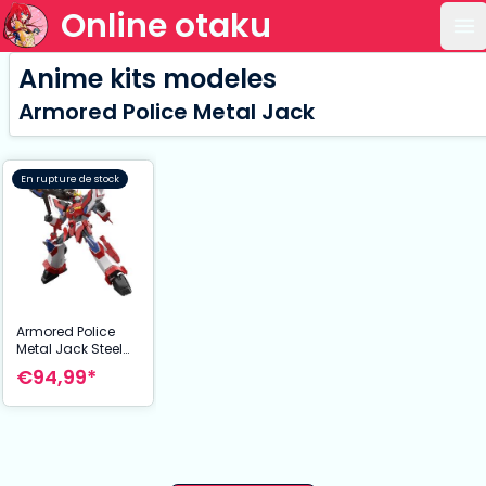
Online otaku
Ou
Anime kits modeles
Armored Police Metal Jack
En rupture de stock
Armored Police
Metal Jack Steel
figurine Moderoid
€94,99*
Plastic Model Kit
Hyper Red Jack
Armor 16 cm