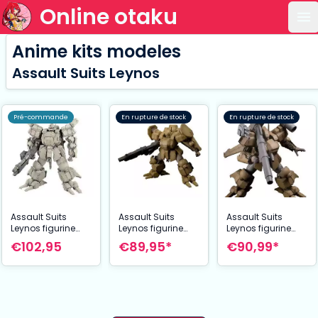
Online otaku
Ou
Anime kits modeles
Assault Suits Leynos
Pré-commande
En rupture de stock
En rupture de stock
Assault Suits
Assault Suits
Assault Suits
Leynos figurine
Leynos figurine
Leynos figurine
Plastic Model Kit
Plastic Model Kit
Plastic Model Kit
€102,95
€89,95*
€90,99*
1/35 AS-5E3
1/35 AS-5E3
1/35 AS-5E3
Leynos (Player
Leynos (Land
Leynos (Mass
Type) Renewal Ver.
Warfare
Production-Type)
28 cm
Specifications)
Renewal Ver. 15
Renewal Ver. 15
cm
cm