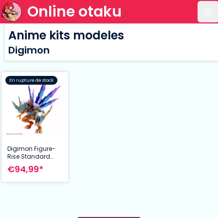
Online otaku
Ou
Anime kits modeles
Digimon
En rupture de stock
Digimon Figure-
Rise Standard
maquette
€94,99*
Amplified
Metalgreymon
Vaccine