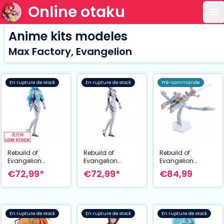
Online otaku
Ou
Anime kits modeles
Max Factory, Evangelion
En rupture de stock
En rupture de stock
Pré-commande
Rebuild of
Rebuild of
Rebuild of
Evangelion
Evangelion
Evangelion
figurine PLAMAX Rei
figurine PLAMAX Rei
figurine PLAMAX
€72,99*
€72,99*
€84,99
Ayanami Long
Ayanami 20 cm
AAA Wunder 51 cm
Hair Ver. 20 cm
En rupture de stock
En rupture de stock
En rupture de stock