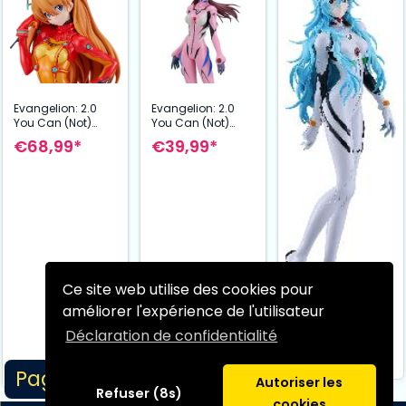
Evangelion: 2.0
Evangelion: 2.0
You Can (Not)
You Can (Not)
Advance figurine
Advance figurine
€68,99*
€39,99*
PLAMAX Asuka
PLAMAX Mari
Shikinami Langley
Makinami
20 cm
Illustrious 20 cm
Ce site web utilise des cookies pour
améliorer l'expérience de l'utilisateur
Rebuild of
Evangelion
Déclaration de confidentialité
figurine PLAMAX Rei
€79,99*
Ayanami Long
Page 1/1
Hair Ver. 20 cm
Autoriser les
Refuser (8s)
cookies