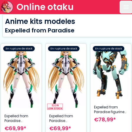
Online otaku
Ou
Anime kits modeles
Expelled from Paradise
En rupture de stock
En rupture de stock
En rupture de stock
Expelled from
Paradise figurine
Expelled from
Expelled from
Moderoid Plastic
€78,99*
Paradise
Paradise
Model Kit New
maquette 1/20
maquette 1/20
Arhan 16 cm
€69,99*
€69,99*
PLAMATEA Angela
PLAMATEA Angela