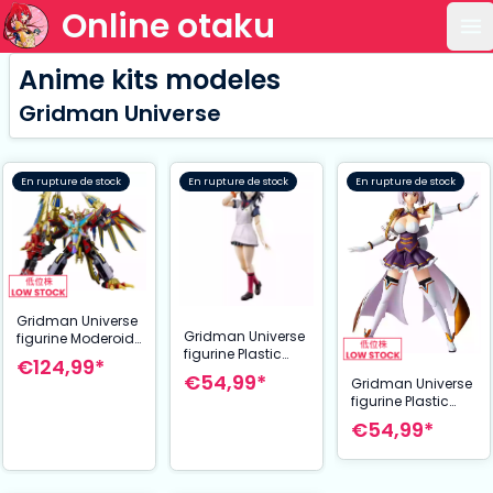
Online otaku
Ou
Anime kits modeles
Gridman Universe
En rupture de stock
En rupture de stock
En rupture de stock
Gridman Universe
Gridman Universe
figurine Moderoid
figurine Plastic
Plastic Model Kit
€124,99*
Model Kit Rikka
Rogue Kaiser
€54,99*
Gridman Universe
Takarada 15 cm
Gridman 24 cm
figurine Plastic
(re-run)
Model Kit Akane
€54,99*
Shinjo (New Order)
15 cm