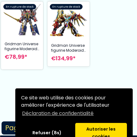
En rupture de stock
En rupture de stock
Gridman Universe
Gridman Universe
figurine Moderoid
figurine Moderoid
Plastic Model Kit
Plastic Model Kit
€78,99*
€134,99*
Power
Rogue Kaiser
Gridman(re-run)
Gridman 24 cm
16 cm
Page suivante
Ce site web utilise des cookies pour
améliorer l'expérience de l'utilisateur
Déclaration de confidentialité
Page 1/1
Autoriser les
Refuser (8s)
cookies