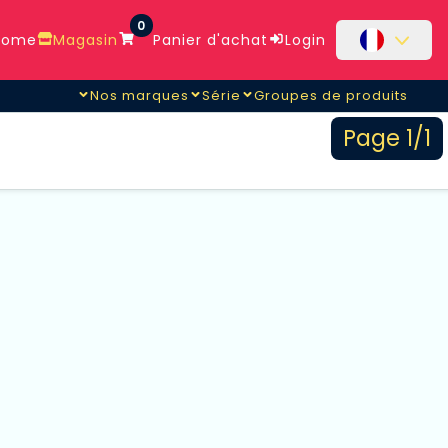
0
ome
Magasin
Panier d'achat
Login
Nos marques
Série
Groupes de produits
Page 1/1