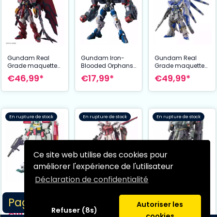
Gundam Real
Gundam Iron-
Gundam Real
Grade maquette
Blooded Orphans:
Grade maquette
1/144 Gundam
High Grade -
1/144 Hi-v
€46,99*
€17,99*
€49,99*
Epyon
Gundam
Gundam
Dantalion 1:144
Scale Model Kit
En rupture de stock
En rupture de stock
En rupture de stock
Ce site web utilise des cookies pour
améliorer l'expérience de l'utilisateur
Déclaration de confidentialité
Gundam Seed
Gundam Master
Perfect Grade
Grade maquette
Gundam ZZ High
Page 1/4
maquette 1/60
1/100 Geara Doga
Grade maquette
€236,03*
€57,95*
Autoriser les
Strike Rouge and
Refuser (8s)
1/144 GM III
€18,07*
cookies
Sky Grasper