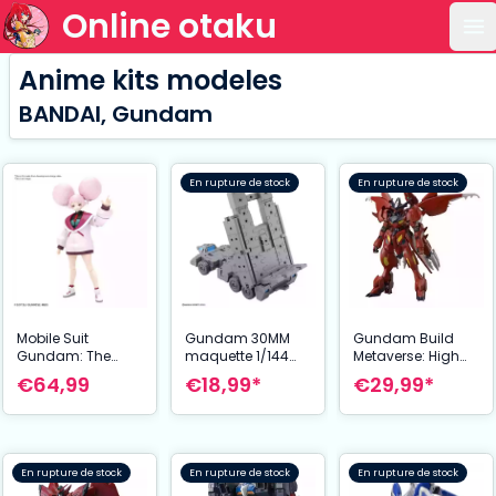
Online otaku
Ou
Anime kits modeles
BANDAI, Gundam
En rupture de stock
En rupture de stock
Mobile Suit
Gundam 30MM
Gundam Build
Gundam: The
maquette 1/144
Metaverse: High
Witch from
Extended
Grade - Amazing
€64,99
€18,99*
€29,99*
Mercury maquette
Armament Vehicle
Barbatos Lupus
Figure-Rise
Customize Carrier
1:144 Scale Model
Standard
Version
Kit
maquette
Chuatury
En rupture de stock
En rupture de stock
En rupture de stock
Panlunch