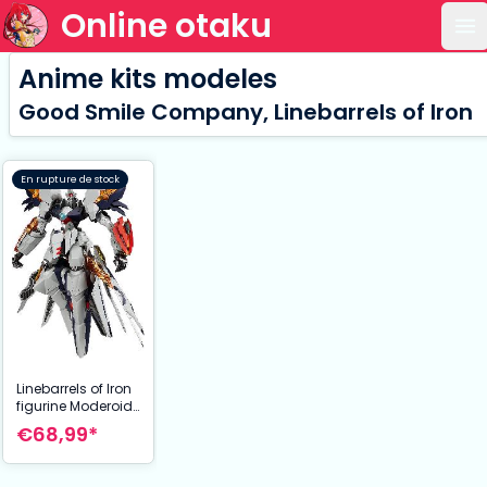
Online otaku
Ou
Anime kits modeles
Good Smile Company, Linebarrels of Iron
En rupture de stock
Linebarrels of Iron
figurine Moderoid
Plastic Model Kit
€68,99*
Linebarrel
Overdrive 18 cm