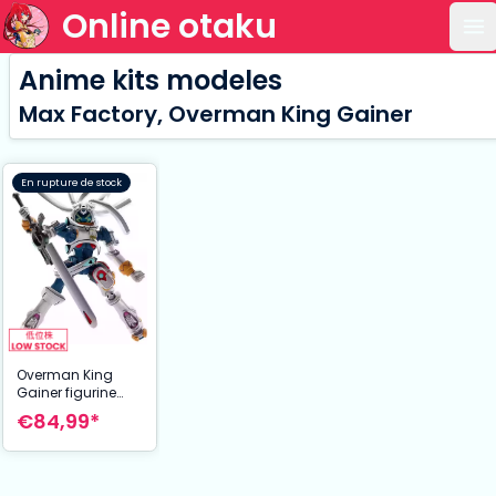
Online otaku
Ou
Anime kits modeles
Max Factory, Overman King Gainer
En rupture de stock
Overman King
Gainer figurine
PLAMAX King
€84,99*
Gainer 20 cm