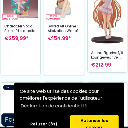
Character Vocal
Sword Art Online :
Series 01 statuette
Alicization War of
1/7 Hatsune Miku
Underworld
€259,99*
€154,99*
Expo 2023 VR Ver.
statuette PVC 1/7
36 cm
Asuna Yuuki White
Shirt Ver. 17 c
Asuna Figurine 1/6
Loungewear Ver.
Sword Art Online
€212,99
Alicization War of
Underworld 27 cm
Hobby Stock
En rupture de stock
Pré-commande
En rupture de stock
Ce site web utilise des cookies pour
améliorer l'expérience de l'utilisateur
Déclaration de confidentialité
Page 1/2
Autoriser les
Refuser (8s)
cookies
Figurine My Teen
Bocchi the Rock!
Figurine Asuna