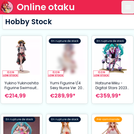
Online otaku
Ou
Hobby Stock
En rupture de stock
En rupture de stock
Yukino Yukinoshita
Yumi Figurine 1/4
Hatsune Miku -
Figurine Swimsuit
Sexy Nurse Ver. 20
Digital Stars 2023
Ver. 1/6 26 cm My
cm Shinobi Master
Ver. - 1/7 Scale
€214,99
€289,99*
€359,99*
Teen Romantic
Senran Kagura:
Figurine - 23 cm
Comedy SNAFU
New Link
Too
En rupture de stock
En rupture de stock
Pré-commande