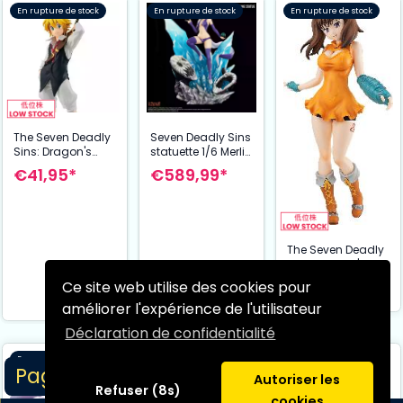
En rupture de stock
En rupture de stock
En rupture de stock
The Seven Deadly
Seven Deadly Sins
Sins: Dragon's
statuette 1/6 Merlin
Judgement
37 cm
€41,95*
€589,99*
statuette PVC Pop
Up Parade
Meliodas 15 cm
The Seven Deadly
Sins: Dragon's
Judgement
€234,99*
Ce site web utilise des cookies pour
statuette PVC Pop
améliorer l'expérience de l'utilisateur
Up Parade XL
Diane 40 cm
Déclaration de confidentialité
En rupture de stock
En rupture de stock
En rupture de stock
Page 1/2
Autoriser les
Refuser (8s)
cookies