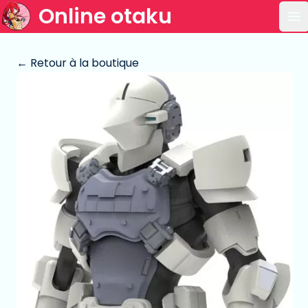
Online otaku
Ou
← Retour à la boutique