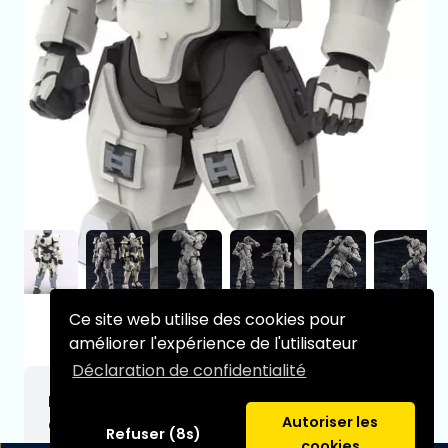
Ce site web utilise des cookies pour
améliorer l'expérience de l'utilisateur
Déclaration de confidentialité
Hexa Gear figurine Plastic Model Kit 1/24
Autoriser les
Governor Armor Type: A1 Ver 2.0 8 cm
Refuser (8s)
cookies