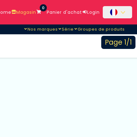
0
ome
Magasin
Panier d'achat
Login
Nos marques
Série
Groupes de produits
Page 1/1