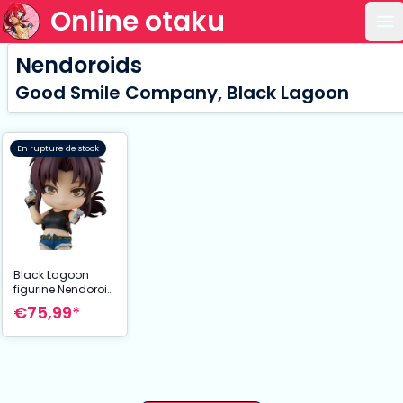
Online otaku
Ou
Nendoroids
Good Smile Company, Black Lagoon
En rupture de stock
Black Lagoon
figurine Nendoroid
Revy 10 cm
€75,99*