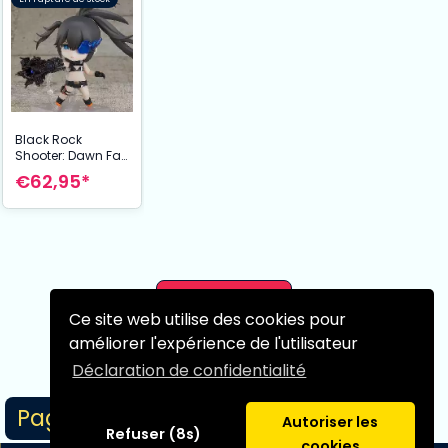
Black Rock
Shooter: Dawn Fall
figurine Nendoroid
€62,95*
Empress 10 cm
Page suivante
Ce site web utilise des cookies pour
améliorer l'expérience de l'utilisateur
Déclaration de confidentialité
Page 1/1
Autoriser les
Refuser (8s)
cookies