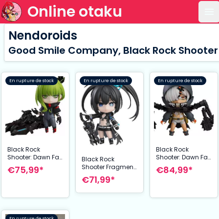
Online otaku
Ou
Nendoroids
Good Smile Company, Black Rock Shooter
En rupture de stock
En rupture de stock
En rupture de stock
Black Rock
Black Rock
Shooter: Dawn Fall
Shooter: Dawn Fall
Black Rock
figurine Nendoroid
figurine Nendoroid
Shooter Fragment
€75,99*
€84,99*
Dead Master 12
Strength Dawn Fall
figurine Nendoroid
€71,99*
cm
Ver. 10 cm
Elishka 10 cm
En rupture de stock