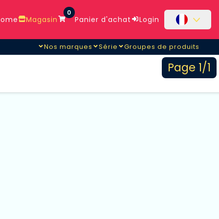
0
ome
Magasin
Panier d'achat
Login
Nos marques
Série
Groupes de produits
Page 1/1