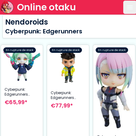
Online otaku
Ou
Nendoroids
Cyberpunk: Edgerunners
En rupture de stock
En rupture de stock
En rupture de stock
Cyberpunk:
Cyberpunk:
Edgerunners
Edgerunners
figurine Nendoroid
€65,99*
figurine Nendoroid
Rebecca 10 cm
€77,99*
David 10 cm