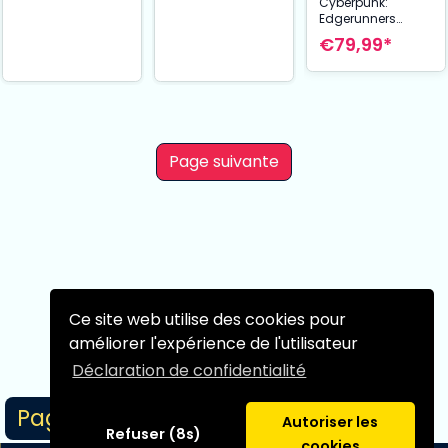
Cyberpunk:
Edgerunners
figurine Nendoroid
€79,99*
Lucy 10 cm
Page suivante
Ce site web utilise des cookies pour
améliorer l'expérience de l'utilisateur
Déclaration de confidentialité
Page 1/1
Autoriser les
Refuser (8s)
cookies