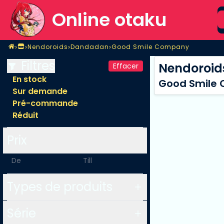
S
Online otaku
Home
›
›
›
›
Nendoroids
Dandadan
Good Smile Company
Magasin
Nendoroids
Dandadan
Good Smile Company
Filtres
Nendoroid
Effacer
En stock
Good Smile
Sur demande
Pré-commande
Réduit
Prix
-
Types de produits
Série