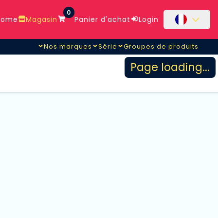
0
ome
Magasin
Panier d'achat
Login
Nos marques
Série
Groupes de produits
Page loading...