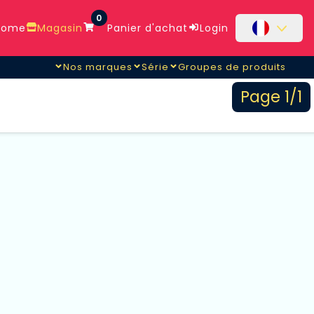
0
ome
Magasin
Panier d'achat
Login
Nos marques
Série
Groupes de produits
Page 1/1