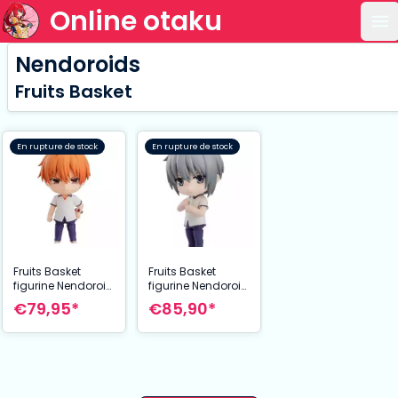
Online otaku
Ou
Nendoroids
Fruits Basket
En rupture de stock
En rupture de stock
Fruits Basket
Fruits Basket
figurine Nendoroid
figurine Nendoroid
Kyo Soma 10 cm
Yuki Soma 10 cm
€79,95*
€85,90*