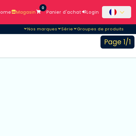
0
ome
Magasin
Panier d'achat
Login
Nos marques
Série
Groupes de produits
Page 1/1