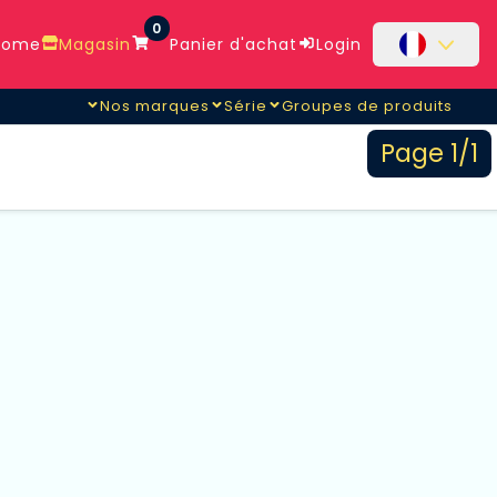
0
ome
Magasin
Panier d'achat
Login
Nos marques
Série
Groupes de produits
Page 1/1