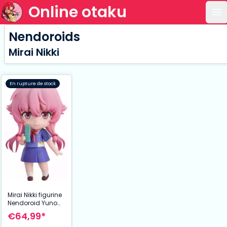
Online otaku
Ou
Nendoroids
Mirai Nikki
En rupture de stock
Mirai Nikki figurine
Nendoroid Yuno
Gasai 10 cm
€64,99*