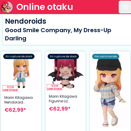
Online otaku
Ou
Nendoroids
Good Smile Company, My Dress-Up
Darling
En rupture de stock
En rupture de stock
Pré-commande
Marin Kitagawa
Marin Kitagawa
Figurine Liz
Nendoroid
Cosplay
Figurine d’Action
€62,99*
€62,99*
Nendoroid 10 cm
10 cm My Dress-
My Dress-Up
Up Darling
Darling