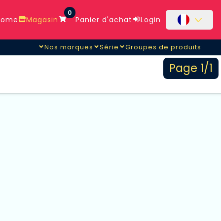
0
ome
Magasin
Panier d'achat
Login
Nos marques
Série
Groupes de produits
Page 1/1