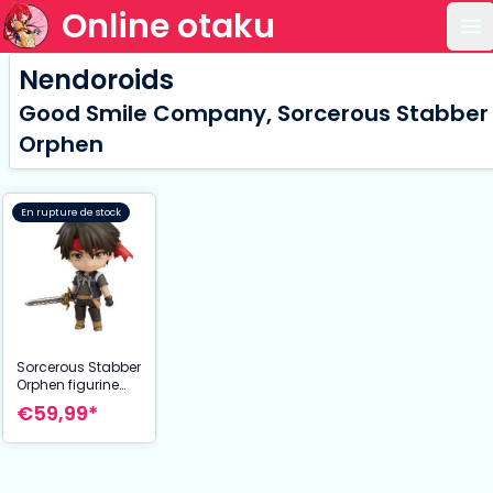
Online otaku
Ou
Nendoroids
Good Smile Company, Sorcerous Stabber
Orphen
En rupture de stock
Sorcerous Stabber
Orphen figurine
Nendoroid Orphen
€59,99*
10 cm