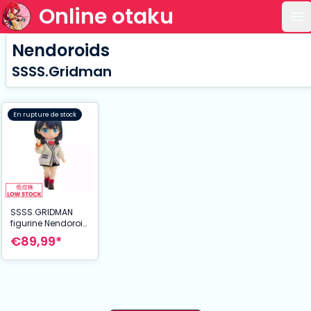
Online otaku
Ou
Nendoroids
SSSS.Gridman
En rupture de stock
SSSS.GRIDMAN
figurine Nendoroid
Doll Rikka
€89,99*
Takarada 14 cm