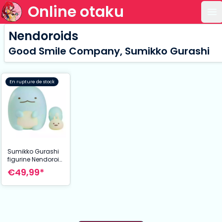
Online otaku
Ou
Nendoroids
Good Smile Company, Sumikko Gurashi
En rupture de stock
Sumikko Gurashi
figurine Nendoroid
Tokage and
€49,99*
Nisetsumuri 10 cm