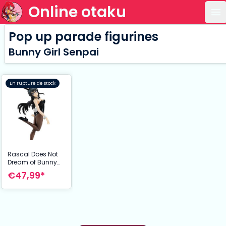
Online otaku
Ou
Pop up parade figurines
Bunny Girl Senpai
En rupture de stock
Rascal Does Not
Dream of Bunny
Girl Senpai
€47,99*
statuette PVC Pop
Up Parade Mai
Sakurajima 20 cm