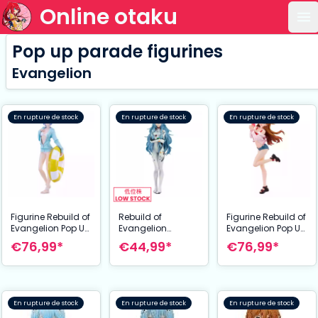
Online otaku
Ou
Pop up parade figurines
Evangelion
En rupture de stock
En rupture de stock
En rupture de stock
Figurine Rebuild of
Rebuild of
Figurine Rebuild of
Evangelion Pop Up
Evangelion
Evangelion Pop Up
Parade L Beach
statuette PVC Pop
Parade L Beach
€76,99*
€44,99*
€76,99*
Queens: Rei
Up Parade Rei
Queens: Asuka
Ayanami 22 cm
Ayanami: Long
Shikinami Langley
Hair Ver. (3rd-run)
22 cm
17 cm
En rupture de stock
En rupture de stock
En rupture de stock