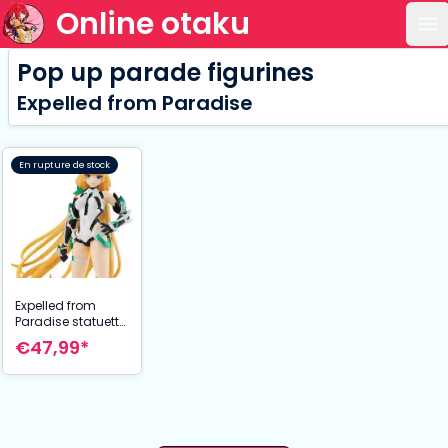
Online otaku
Ou
Pop up parade figurines
Expelled from Paradise
En rupture de stock
Expelled from
Paradise statuette
PVC Pop Up
€47,99*
Parade Angela
Balzac 17 cm