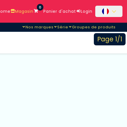
0
ome
Magasin
Panier d'achat
Login
Nos marques
Série
Groupes de produits
Page 1/1