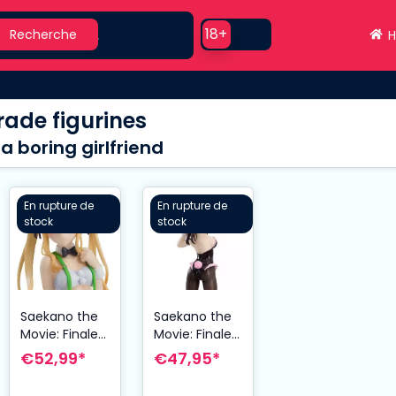
earch
Use setting
18+
Recherche
H
ade figurines
a boring girlfriend
En rupture de
En rupture de
stock
stock
Saekano the
Saekano the
Movie: Finale
Movie: Finale
statuette PVC
statuette PVC
€52,99*
€47,95*
Pop Up
Pop Up
Parade Eriri
Parade