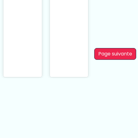
Spencer
Megumi Kato:
Sawamura:
Bunny Ver. 19
Bunny Ver. 17
cm
cm
Page suivante