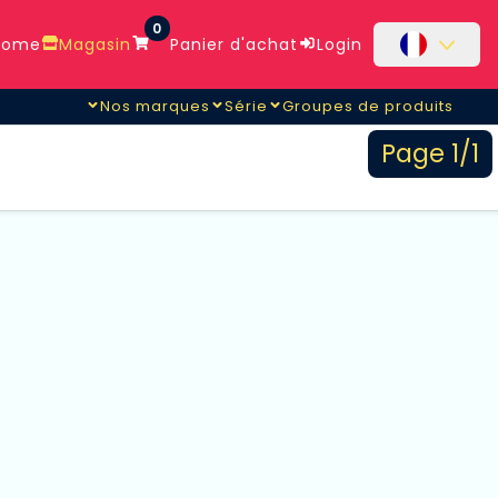
0
ome
Magasin
Panier d'achat
Login
Nos marques
Série
Groupes de produits
Page 1/1