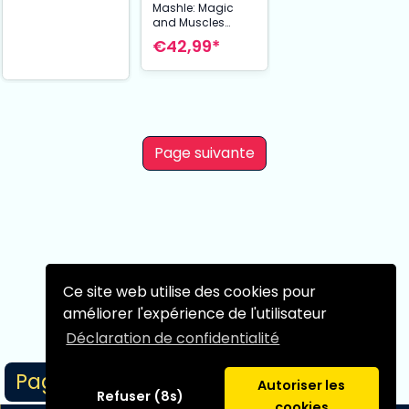
Mashle: Magic
and Muscles
statuette PVC Pop
€42,99*
Up Parade Mash
Burnedead 18 cm
Page suivante
Ce site web utilise des cookies pour
améliorer l'expérience de l'utilisateur
Déclaration de confidentialité
Page 1/1
Autoriser les
Refuser (8s)
cookies