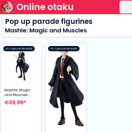
Online otaku
Ou
Pop up parade figurines
Mashle: Magic and Muscles
En rupture de stock
En rupture de stock
Mashle: Magic
and Muscles
statuette PVC Pop
€39,99*
Up Parade Lance
Crown 18 cm