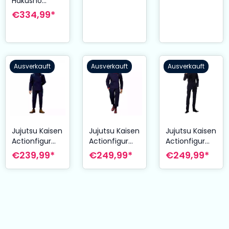
Hakusho
Actionfigur
€334,99*
1/6 Kurama
(Luxury
Edition) 30
cm
Ausverkauft
Ausverkauft
Ausverkauft
Jujutsu Kaisen
Jujutsu Kaisen
Jujutsu Kaisen
Actionfigur
Actionfigur
Actionfigur
1/6 Megumi
1/6 Yuji Itadori
1/6 Satoru
€239,99*
€249,99*
€249,99*
Fushiguro 30
30 cm
Gojo 30 cm
cm