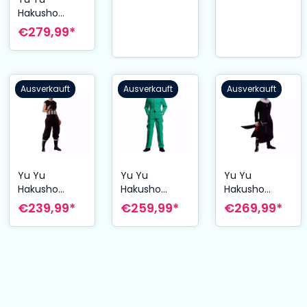
Hakusho
Actionfigur
€279,99*
1/6 Kurama 30
cm
Ausverkauft
Ausverkauft
Ausverkauft
Yu Yu
Yu Yu
Yu Yu
Hakusho
Hakusho
Hakusho
Actionfigur
Actionfigur
Actionfigur
€239,99*
€259,99*
€269,99*
1/6 Hiei 30 cm
1/6 Yusuke
1/6 Hiei
Urameshi 30
(Luxury
cm
Version) 30
cm