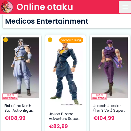
Online otaku
Ha
Medicos Entertainment
Vorbestellung
Fist of the North
Joseph Joestar
Star Actionfigur
(Teil 3 Ver.) Super
JoJo's Bizarre
Chozokado Toki 18
Action Statue –
€108,99
€104,99
Adventure Super
cm
JoJo’s Bizarre
Action Actionfigur
Adventure:
€82,99
Chozokado
Stardust