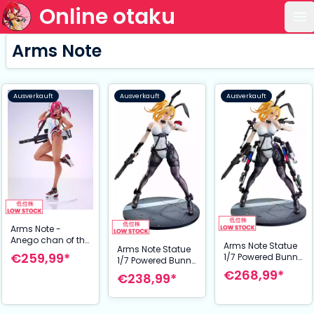
Online otaku
Ha
Arms Note
Ausverkauft
Ausverkauft
Ausverkauft
Arms Note -
Anego chan of the
Arms Note Statue
Arms Note Statue
Swimming Team
€259,99*
1/7 Powered Bunny
1/7 Powered Bunny
PVC Figur 1/7 26
26 cm
Light Armor Ver. 26
€268,99*
cm
€238,99*
cm