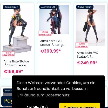
Ausverkauft
Ausverkauft
Ausverkauft
Arms Note PVC
Statue 1/7 Long
Range Joshi Kosei
€369,99*
31 cm
Arms Note PVC
Statue 1/7
Buchou-chan of
Arms Note Statue
€249,99*
the Swimming
1/7 Swim Team
Team 22 cm
Bucho-chan 22
€158,99*
cm
Diese Website verwendet Cookies, um die
Benutzerfreundlichkeit zu verbessern
Ausverkauft
Ausverkauft
Ausverkauft
Erklärung zum Datenschutz
Page 1/1
Abfälle (8s)
Cookies zulassen