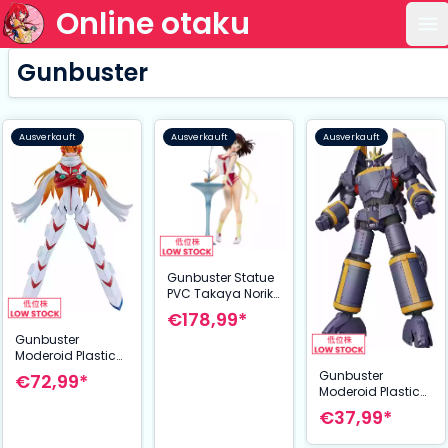
Online otaku
Ha
Gunbuster
Ausverkauft
Ausverkauft
Ausverkauft
Gunbuster Statue
PVC Takaya Noriko
35th Anniversary
€178,99*
Ver. 23 cm
Gunbuster
Moderoid Plastic
Model Kit Buster
Gunbuster
€72,99*
Machine No. 7 16
Moderoid Plastic
cm
Model Kit
€37,99*
Gunbuster 11 cm