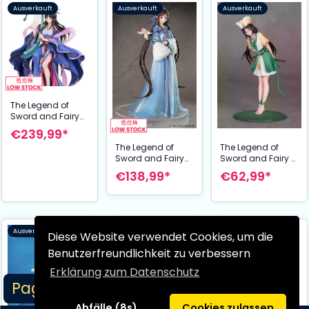
Ausverkauft
Ausverkauft
Ausverkauft
The Legend of
Sword and Fairy
Statue 1/7 Liu
€239,99*
Mengli: Weaving
The Legend of
The Legend of
Dreams Ver. 28
Sword and Fairy A
Sword and Fairy
cm
´nu Gift + Figur 1/10
Statue Zhao Ling-
€62,99*
€138,99*
Gentle tapping on
Er "Shi Hua Ji" Xian
the bamboo flute
Ling Xian Zong
17 cm
Ver. 26 cm
Ausverkauft
Ausverkauft
Ausverkauft
Diese Website verwendet Cookies, um die
Benutzerfreundlichkeit zu verbessern
Erklärung zum Datenschutz
Page 1/1
Abfälle (8s)
Cookies zulassen