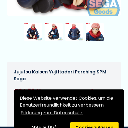
Jujutsu Kaisen Yuji Itadori Perching SPM
Sega
€24,55
[Änderungen vorbehalten]
Diese Website verwendet Cookies, um die
Voraussichtliches Lieferdatum:
N/A
Benutzerfreundlichkeit zu verbessern
Typ:
Erklärung zum Datenschutz
Anime-Figuren
Abfälle (8s)
Cookies zulassen