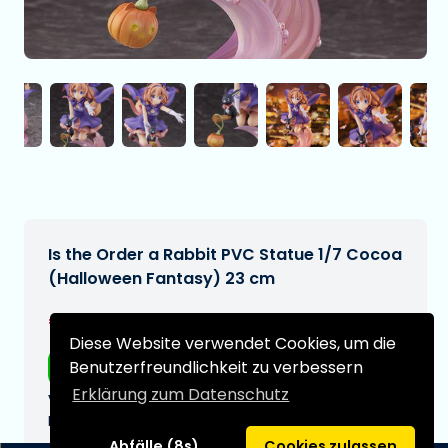
Is the Order a Rabbit PVC Statue 1/7 Cocoa
(Halloween Fantasy) 23 cm
€262,95
[Änderungen vorbehalten]
Diese Website verwendet Cookies, um die
Benutzerfreundlichkeit zu verbessern
Kostenloser Versand
Erklärung zum Datenschutz
Voraussichtliches Lieferdatum:
N/A
Abfälle (8s)
Cookies zulassen