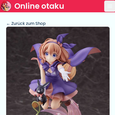
Online otaku
Ha
← Zurück zum Shop