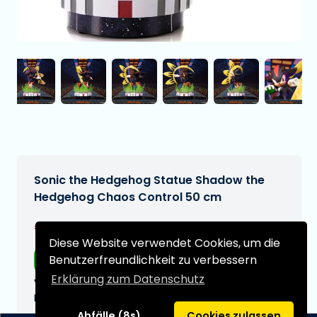
Sonic the Hedgehog Statue Shadow the
Hedgehog Chaos Control 50 cm
€516,95
[Änderungen vorbehalten]
Diese Website verwendet Cookies, um die
Benutzerfreundlichkeit zu verbessern
Kostenloser Versand
Erklärung zum Datenschutz
Voraussichtliches Lieferdatum:
N/A
Abfälle (8s)
Cookies zulassen