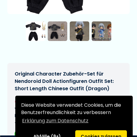
Original Character Zubehör-Set für
Nendoroid Doll Actionfiguren Outfit Set:
Short Length Chinese Outfit (Dragon)
€37,00
[Änderungen vorbehalten]
Diese Website verwendet Cookies, um die
Voraussichtliches Lieferdatum:
Benutzerfreundlichkeit zu verbessern
N/A
Erklärung zum Datenschutz
Typ:
Anime-Figuren
Abfälle (8s)
Cookies zulassen