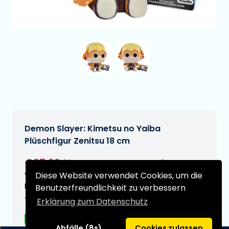
Demon Slayer: Kimetsu no Yaiba
Plüschfigur Zenitsu 18 cm
€27,99
[Änderungen vorbehalten]
Diese Website verwendet Cookies, um die
Voraussichtliches Lieferdatum:
N/A
Benutzerfreundlichkeit zu verbessern
Typ:
Erklärung zum Datenschutz
Plüsche
Abfälle (8s)
Cookies zulassen